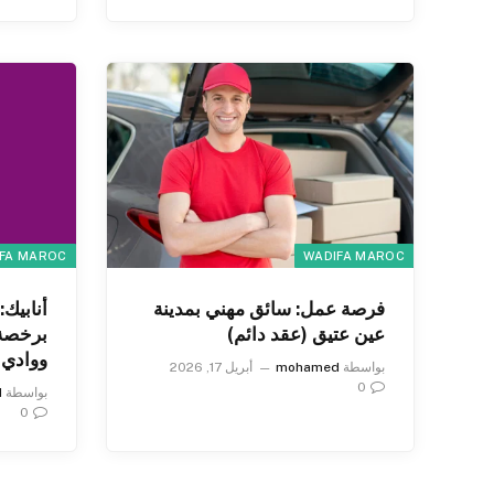
FA MAROC
WADIFA MAROC
فرصة عمل: سائق مهني بمدينة
أنابيك
عين عتيق (عقد دائم)
ووادي 
بواسطة
mohamed
أبريل 17, 2026
0
بواسطة
d
0