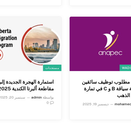
WADI
مستجدات
: مطلوب توظيف سائقين
استمارة الهجرة الجديدة إل
برخصة سياقة B و C في تمارة
مقاطعة ألبرتا الكندية 2025
الذهب
بواسطة
admin
سبتمبر 20, 2025
0
mohame
ديسمبر 19, 2025