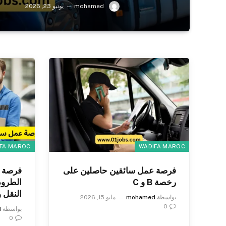
mohamed
يونيو 23, 2026
FA MAROC
WADIFA MAROC
فرصة عمل سائقين حاصلين على
فرصة ع
رخصة B و C
الطرو
النقل 
بواسطة
mohamed
مايو 15, 2026
0
بواسطة
d
0