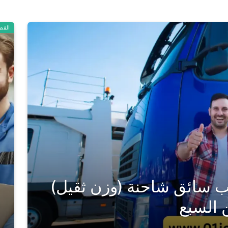
القط
سائق شاحنة (وزن ثقيل)
ن السبع