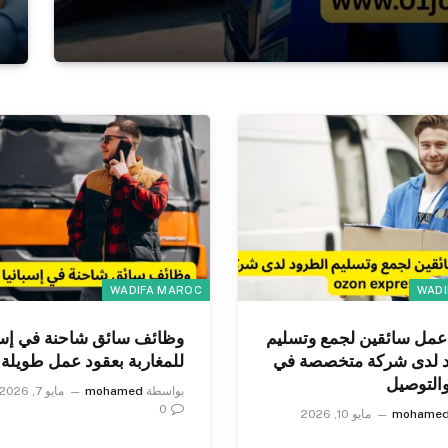
WADIFA MAROC
WADI
مل سائقين لجمع وتسليم
وظائف سائق شاحنة في إسبا
د لدى شركة متخصصة في
للمغاربة بعقود عمل طويلة ا
والتوصيل
بواسطة
mohamed
مايو 7, 2026
0
mohame
مايو 10, 2026