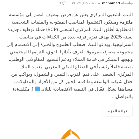
بواسطة
mohamed
يونيو 25, 2025
0
البنك الشعبي المركزي يعلن عن فرص توظيف: انضم إلى مؤسسة
ملتزمة ومبتكرة اكتشفوا المناصب المفتوحة والملفات الشخصية
المطلوبة أطلق البنك المركزي الشعبي (BCP) حملة توظيف جديدة
لسنة 2025 بهدف تعزيز فرقه بعدد من الكفاءات في مناصب
استراتيجية. ويدعو البنك أصحاب الطموح والخبرة إلى الانضمام إلى
مجموعة مصرفية مرموقة تُعرف بأدائها القوي، التزامها المجتمعي،
ونهجها المبتكر في خدمة العملاء ودعم النسيج المقاولاتي الوطني.
بصفته فاعلاً رئيسياً في القطاع البنكي المغربي، يعتمد البنك
المركزي الشعبي على قيم القرب، التميز، والشمول، ويواكب من
خلال شبكته الواسعة وطاقمه الخبير كل من الأفراد والمقاولات،
مساهمًا بشكل فعّال في التنمية الاقتصادية للبلاد.
1. مكلف(ة)
بالتواصل…
قراءة المزيد