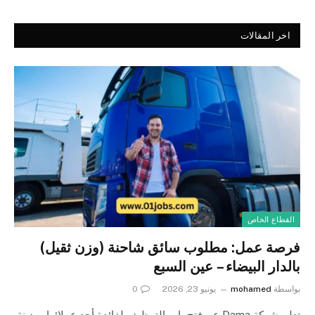
اخر المقالات
القطاع الخاص
فرصة عمل: مطلوب سائق شاحنة (وزن ثقيل)
بالدار البيضاء – عين السبع
بواسطة
mohamed
يونيو 23, 2026
0
تعلن شركة Dama عن فتح باب التوظيف لفائدة أحد عملائها بمدينة