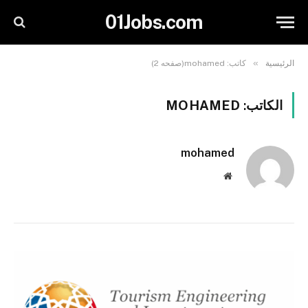
01Jobs.com
»
الرئيسية
كاتب: mohamed(صفحه 2)
الكاتب:
MOHAMED
mohamed
موقع
الويب