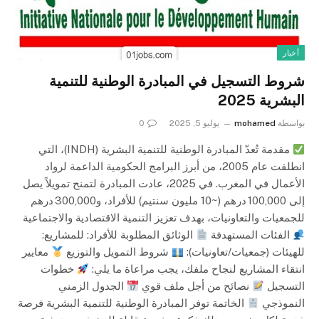
أخبار
شروط التسجيل في المبادرة الوطنية للتنمية
البشرية 2025
بواسطة
mohamed
يوليو 5, 2025
0
مقدمة تُعدّ المبادرة الوطنية للتنمية البشرية (INDH)، التي
انطلقت عام 2005، من أبرز البرامج الحكومية الداعمة لرواد
الأعمال في المغرب. في 2025، عادت المبادرة لتمنح تمويلاً يصل
إلى 100,000 درهم (~10 مليون سنتيم) للأفراد، و300,000 درهم
للجمعيات والتعاونيات، بهدف تعزيز التنمية الاقتصادية والاجتماعية
الفئات المستهدفة
الوثائق المطلوبة للأفراد: للمشاريع:
للهيئات (جمعيات/تعاونيات):
شروط التمويل والتوزيع
معايير
انتقاء المشاريع لنجاح ملفك، يجب مراعاة ما يلي:
خطوات
التسجيل
نصائح من أجل ملف قوي
الجدول الزمني
النموذجي
الخاتمة توفر المبادرة الوطنية للتنمية البشرية فرصة