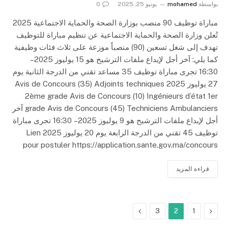
بواسطة
mohamed
يونيو 25, 2025
0
مباراة توظيف 90 منصب بوزارة الصحة والحماية الاجتماعية 2025
تُعلن وزارة الصحة والحماية الاجتماعية عن تنظيم مباراة للتوظيف
تهدف إلى شغل تسعين (90) منصباً موزعة على ثلاث فئات وظيفية
كما يلي: آخر أجل لإيداع ملفات الترشيح هو 15 يوليوز 2025 –
16:30 تجرى مباراة توظيف 35 مساعد تقني من الدرجة الثانية يوم
27 يوليوز 2025 Avis de Concours (35) Adjoints techniques
2ème grade Avis de Concours (10) Ingénieurs d’état 1er
grade Avis de Concours (45) Techniciens Ambulanciers آخر
أجل لإيداع ملفات الترشيح هو 9 يوليوز 2025 – 16:30 تجرى مباراة
توظيف 45 تقني من الدرجة الرابعة يوم 20 يوليوز 2025 Lien
pour postuler https://application.sante.gov.ma/concours
قراءة المزيد
السابق
التالي
3
2
1