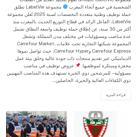
الشخصية في جميع أنحاء المغرب
مجموعة LabelVie تطلق
حملة توظيف وطنية متعددة التخصصات لسنة 2025 تُعلن مجموعة
LabelVie، الفاعل الرائد في قطاع التوزيع الحديث بالمغرب منذ
أكثر من 30 سنة، عن إطلاق حملة توظيف واسعة النطاق تشمل
عدة مناصب ومسؤوليات في مختلف مدن المملكة. وتشغل
المجموعة شبكتها التجارية تحت علامات Carrefour Market،
Carrefour Express وCarrefour Hyper، حيث تواصل نموها
الديناميكي عبر تقديم منتجات ذات جودة عالية وخلق بيئة عمل
محفزة ومبتكرة لموظفيها.
عروض توظيف في مناصب
مسؤولية – للمرشحين ذوي الخبرة تستهدف هذه المناصب المهنيين
ذوي الكفاءات العالية والخبرة، الحاصلين…
قراءة المزيد