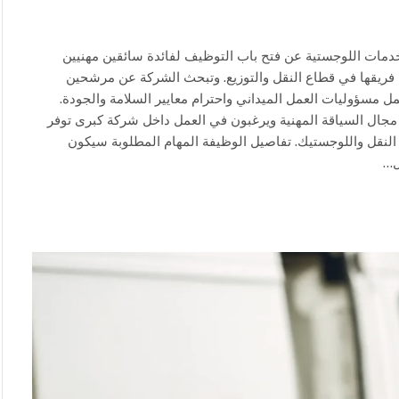
مات اللوجستية عن فتح باب التوظيف لفائدة سائقين مهنيين
 نوع B و C، وذلك للعمل ضمن فريقها في قطاع النقل والتوزيع. وتبحث الشركة عن مرشحين
مسؤوليات العمل الميداني واحترام معايير السلامة والجودة.
مجال السياقة المهنية ويرغبون في العمل داخل شركة كبرى توفر
لنقل واللوجستيك. تفاصيل الوظيفة المهام المطلوبة سيكون
ل…