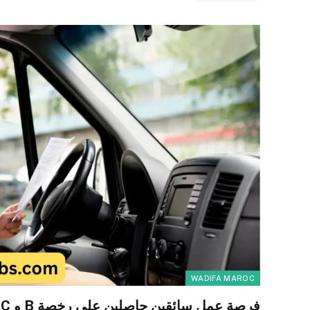
WADIFA MAROC
فرصة عمل سائقين حاصلين على رخصة B و C