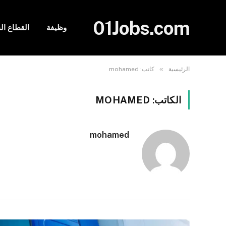
01Jobs.com
وظيفة
القطاع ا
»
الرئيسية
كاتب: mohamed
الكاتب:
MOHAMED
mohamed