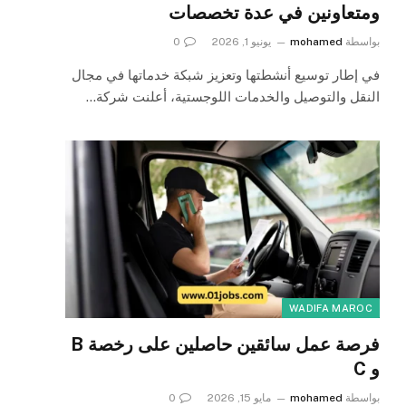
ومتعاونين في عدة تخصصات
بواسطة
mohamed
يونيو 1, 2026
0
في إطار توسيع أنشطتها وتعزيز شبكة خدماتها في مجال
النقل والتوصيل والخدمات اللوجستية، أعلنت شركة…
WADIFA MAROC
فرصة عمل سائقين حاصلين على رخصة B
و C
بواسطة
mohamed
مايو 15, 2026
0