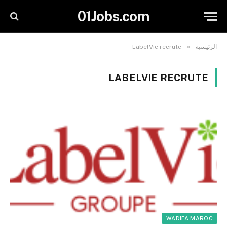
01Jobs.com
»
الرئيسية
LabelVie recrute
LABELVIE RECRUTE
WADIFA MAROC