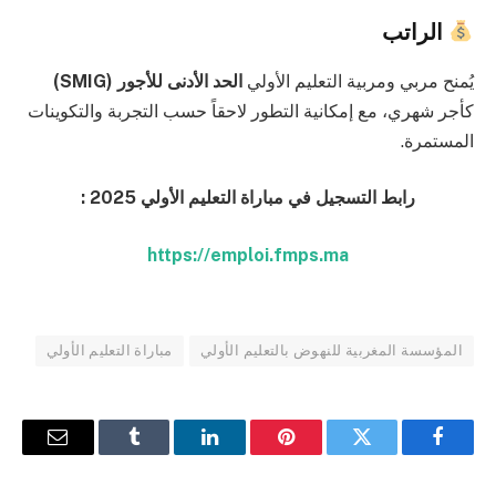
الراتب
يُمنح مربي ومربية التعليم الأولي
الحد الأدنى للأجور (SMIG)
كأجر شهري، مع إمكانية التطور لاحقاً حسب التجربة والتكوينات
المستمرة.
رابط التسجيل في مباراة التعليم الأولي 2025 :
https://emploi.fmps.ma
المؤسسة المغربية للنهوض بالتعليم الأولي
مباراة التعليم الأولي
فيسبوك
تويتر
بينتيريست
لينكدإن
Tumblr
البريد
الإلكترو