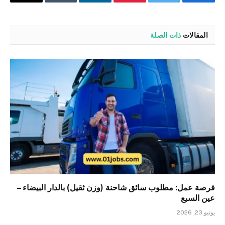
فيسبوك
تويتر
بينتيريست
لينكدإن
Tumblr
البريد
الإلكترو
المقالات
ذات الصلة
فرصة عمل: مطلوب سائق شاحنة (وزن ثقيل) بالدار البيضاء –
عين السبع
يونيو 23, 2026