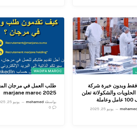
ص
WADIFA MAROC
 فقط وبدون خبرة شركة
طلب العمل في مرجان الم
الحلويات والشكولاتة تعلن
2025 marjane maroc
املة
بواسطة
mohamed
يونيو 25, 2025
0
mohame
يونيو 25, 2025