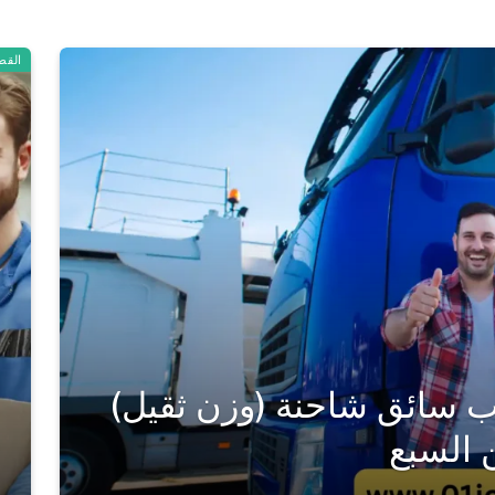
القط
سائق شاحنة (وزن ثقيل)
ن السبع