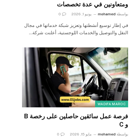
ومتعاونين في عدة تخصصات
بواسطة
mohamed
يونيو 1, 2026
0
في إطار توسيع أنشطتها وتعزيز شبكة خدماتها في مجال
النقل والتوصيل والخدمات اللوجستية، أعلنت شركة…
WADIFA MAROC
فرصة عمل سائقين حاصلين على رخصة B
و C
بواسطة
mohamed
مايو 15, 2026
0