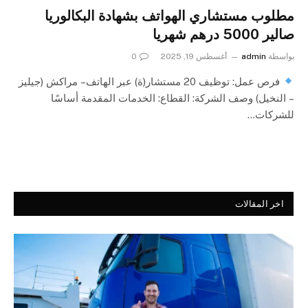
مطلوب مستشاري الهواتف بشهادة البكالوريا
صالير 5000 درهم شهريا
بواسطة
admin
أغسطس 19, 2025
0
فرص عمل: توظيف 20 مستشار(ة) عبر الهاتف – مراكش (جيليز
– النخيل) وصف الشركة: القطاع: الخدمات المقدمة أساسًا
للشركات…
اخر المقالات