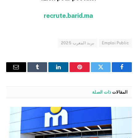
recrute.barid.ma
Emploi Public
بريد المغرب 2025
فيسبوك
تويتر
بينتيريست
لينكدإن
Tumblr
البريد
الإلكترو
المقالات
ذات الصلة